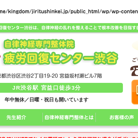
me/kingdom/jiritushinkei.jp/public_html/wp/wp-content
労回復センター渋谷は、自律神経の乱れを整えることで根本改善を目指す
都渋谷区渋谷2丁目19-20 宮益坂村瀬ビル7階
JR渋谷駅 宮益口徒歩3分
年中無休／日曜・祝日も開いています
先生紹介
自律神経専門整体とは
お客様の声