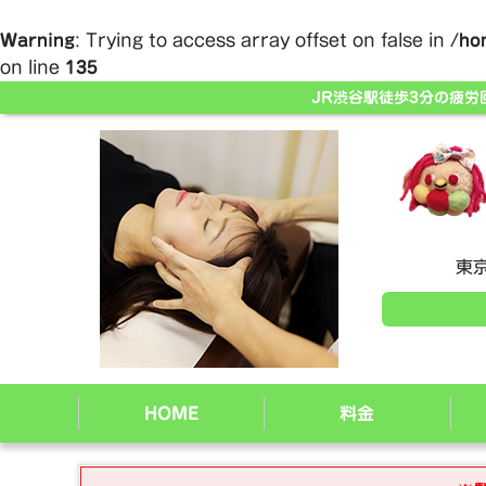
Warning
: Trying to access array offset on false in
/ho
on line
135
JR渋谷駅徒歩3分の疲
東京
HOME
料金