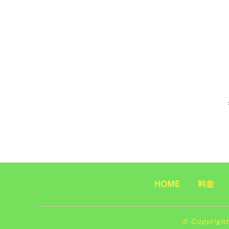
HOME
料金
© Copyrig