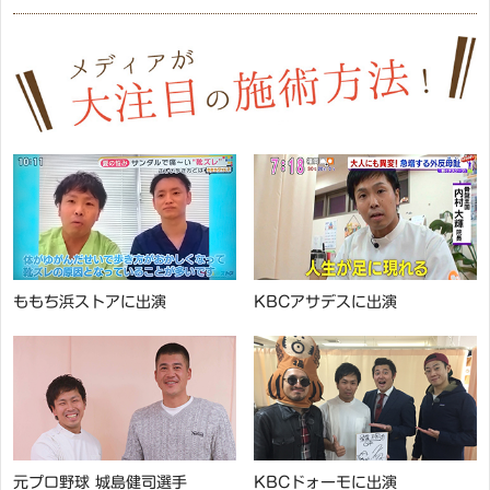
ももち浜ストアに出演
KBCアサデスに出演
元プロ野球 城島健司選手
KBCドォーモに出演