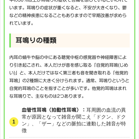
中の30％以上が耳鳴りの症状で苦痛を感じているといわれて
います。耳鳴りの症状が重くなると、不安が大きくなり、鬱
などの精神疾患になることもありますので早期改善が求めら
れています。
耳鳴りの種類
内耳の蝸牛や脳の中にある聴覚中枢の感覚器や神経障害によ
り引き起こされ、本人だけが音を感じ取る「自覚的耳鳴(じめ
い)」と、本人だけではなく第三者も音を聞き取れる「他覚的
耳鳴」の2種類に大きく分けられます。通常、耳鳴りというと
自覚的耳鳴のことを指すことが多いです。他覚的耳鳴はまれ
な耳鳴りで、主なものは2つあります。
血管性耳鳴（拍動性耳鳴）：
耳周囲の血流の異
常が原因となって雑音が聞こえ「ドクン、ドク
ン」、「ザー」などの脈拍に連動した雑音が特
徴