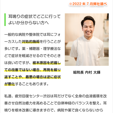
耳鳴りの症状でどこに行って
よいか分からない方へ
一般的な病院や整体院では耳にフォ
ーカスした
対処的施術
を行うことが
多いです。薬・補聴器・理学療法な
どで症状を軽減させるのでそのとき
は良いのですが、
根本原因を把握し
ての改善ではない場合、再発を繰り
総院長 内村 大輝
返すことや、最悪の場合は逆に症状
が悪化
することもあります。
私達、疲労回復センター渋谷は耳だけでなく全身の血液循環を改
善させ自然治癒力を高めることで自律神経のバランスを整え、耳
鳴りを根本改善に導きますので、病院や薬で良くならないから