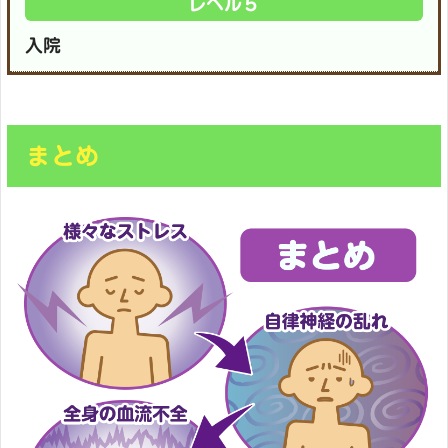
レベル５
入院
まとめ