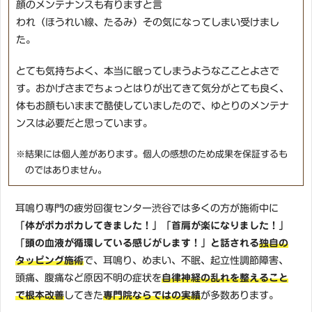
顔のメンテナンスも有りますと言
われ（ほうれい線、たるみ）その気になってしまい受けまし
た。
とても気持ちよく、本当に眠ってしまうようなこことよさで
す。おかげさまでちょっとはりが出てきて気分がとても良く、
体もお顔もいままで酷使していましたので、ゆとりのメンテナ
ンスは必要だと思っています。
※結果には個人差があります。個人の感想のため成果を保証するも
のではありません。
耳鳴り専門の疲労回復センター渋谷では多くの方が施術中に
「体がポカポカしてきました！」「首肩が楽になりました！」
「頭の血液が循環している感じがします！」と話される
独自の
タッピング施術
で、耳鳴り、めまい、不眠、起立性調節障害、
頭痛、腹痛など原因不明の症状を
自律神経の乱れを整えること
で根本改善
してきた
専門院ならではの実績
が多数あります。