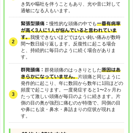
き気や嘔吐を伴うこともあり、光や音に対して
過敏になる人もいます。
緊張型頭痛：
慢性的な頭痛の中でも
一番有病率
が高く3人に1人が悩んでいると言われていま
す。
我慢できないほどではない鈍い痛みが数時
間〜数日繰り返します。反復性に起こる場合
と、持続的に毎日のように続く場合がありま
す。
群発頭痛：
群発頭痛のはっきりとした
原因はあ
きらかになっていません。
片頭痛と同じように
発作的に起こり、年に数回から数年に1回ほどの
頻度で起こります。一度発症すると1〜2ヶ月わ
たって激しい頭痛が毎日のように続きます。片
側の目の奥が強烈に痛むのが特徴で、同側の目
や鼻にも涙・鼻水・鼻詰まりの症状が現れま
す。