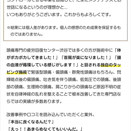
コントロールできる卒業を目指して、たまにメンテナンスでお
世話になるというのが理想かと...
いつもありがとうございます。これからもよろしくです。
※結果には個人差があります。個人の感想のため成果を保証するも
のではありません。
頭痛専門の疲労回復センター渋谷では多くの方が施術中に
「体
がポカポカしてきました！」「首肩が楽になりました！」「頭
の血液が循環している感じがします！」と話される
独自のタッ
ピング施術
で緊張型頭痛・偏頭痛・群発性頭痛はもちろん、閃
輝暗点後の偏頭痛、吐き気を伴う頭痛、低気圧での頭痛、後頭
部の頭痛、生理時の頭痛、肩こりからの頭痛など原因不明の症
状を自律神経の乱れを整えることで根本改善してきた専門店な
らではの実績が多数あります。
改善事例や口コミを読み込んでいただくと案外、
「本当に良くなるんだ？」
「えっ！！あきらめなくてもいいんだ。」