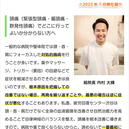
頭痛（緊張型頭痛・偏頭痛・
群発性頭痛）でどこに行って
よいか分からない方へ
一般的な病院や整体院では頭・首・
肩にフォーカスした
対処的施術
を行
うことが多いです。薬やマッサー
ジ、トリガー（要因）の回避などで
症状を軽減させるのでそのときは良
総院長 内村 大輝
いのですが、
根本原因を把握しての
改善ではない場合、再発を繰り返すことや、最悪の場合は逆に症
状が悪化
することもあります。私達、疲労回復センター渋谷は
頭・首・肩だけでなく全身の血液循環を改善させ自然治癒力を高
めることで自律神経のバランスを整え、頭痛を根本改善に導きま
すので、病院や薬で良くならないからと、諦めないで
一番最初
に