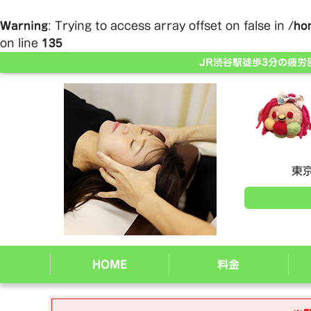
Warning
: Trying to access array offset on false in
/ho
on line
135
JR渋谷駅徒歩3分の疲
東京
HOME
料金