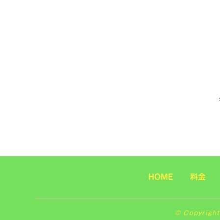
HOME
料金
© Copyrig