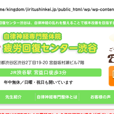
me/kingdom/jiritushinkei.jp/public_html/wp/wp-content
労回復センター渋谷は、自律神経の乱れを整えることで根本改善を目指す
都渋谷区渋谷2丁目19-20 宮益坂村瀬ビル7階
JR渋谷駅 宮益口徒歩3分
年中無休／日曜・祝日も開いています
先生紹介
自律神経専門整体とは
お客様の声