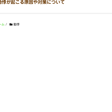
動悸が起こる原因や対策について
ーム
/
動悸