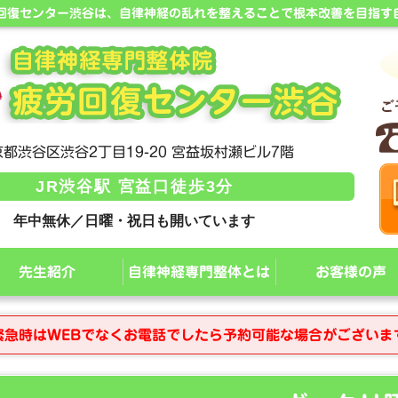
労回復センター渋谷は、自律神経の乱れを整えることで根本改善を目指す
都渋谷区渋谷2丁目19-20 宮益坂村瀬ビル7階
JR渋谷駅 宮益口徒歩3分
年中無休／日曜・祝日も開いています
先生紹介
自律神経専門整体とは
お客様の声
緊急時はWEBでなくお電話でしたら予約可能な場合がございま