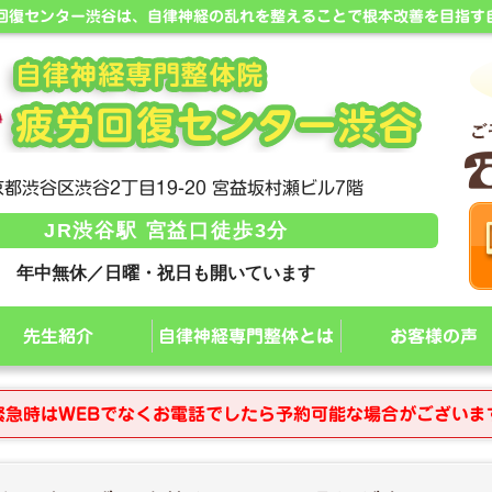
労回復センター渋谷は、自律神経の乱れを整えることで根本改善を目指す
都渋谷区渋谷2丁目19-20 宮益坂村瀬ビル7階
JR渋谷駅 宮益口徒歩3分
年中無休／日曜・祝日も開いています
先生紹介
自律神経専門整体とは
お客様の声
緊急時はWEBでなくお電話でしたら予約可能な場合がございま