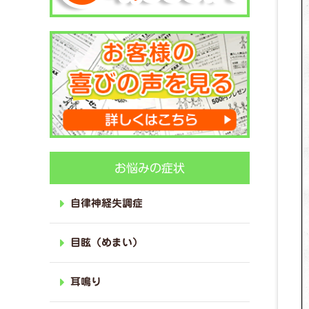
お悩みの症状
自律神経失調症
目眩（めまい）
耳鳴り