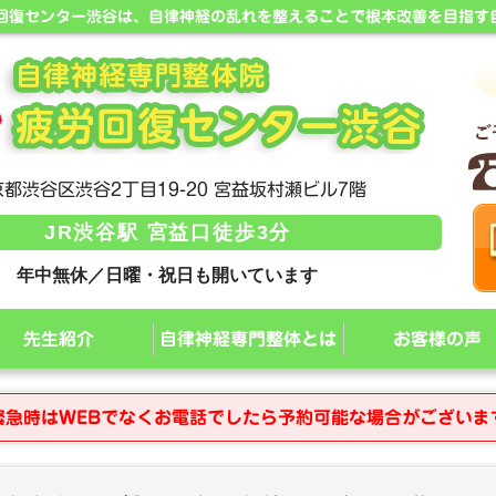
労回復センター渋谷は、自律神経の乱れを整えることで根本改善を目指す
都渋谷区渋谷2丁目19-20 宮益坂村瀬ビル7階
JR渋谷駅 宮益口徒歩3分
年中無休／日曜・祝日も開いています
先生紹介
自律神経専門整体とは
お客様の声
緊急時はWEBでなくお電話でしたら予約可能な場合がございま