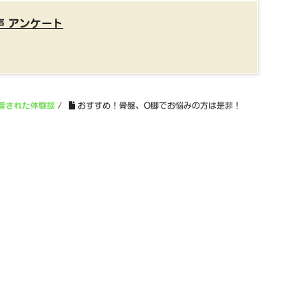
声 アンケート
善された体験談
/
おすすめ！骨盤、O脚でお悩みの方は是非！