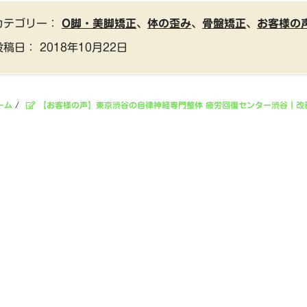
カテゴリー：
O脚・美脚矯正
、
体の歪み
、
骨盤矯正
、
お客様の
投稿日：
2018年10月22日
ーム
/
【お客様の声】東京渋谷の自律神経専門整体 疲労回復センター渋谷｜改