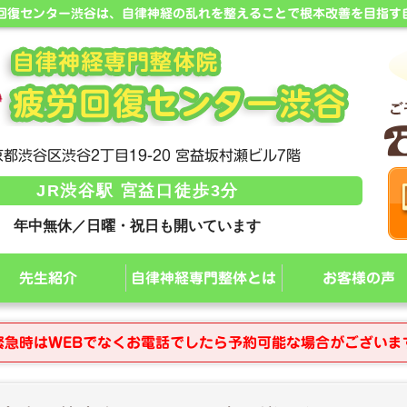
労回復センター渋谷は、自律神経の乱れを整えることで根本改善を目指す
都渋谷区渋谷2丁目19-20 宮益坂村瀬ビル7階
JR渋谷駅 宮益口徒歩3分
年中無休／日曜・祝日も開いています
先生紹介
自律神経専門整体とは
お客様の声
緊急時はWEBでなくお電話でしたら予約可能な場合がございま