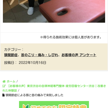
※得られる施術効果には個人差があります。
カテゴリー：
顎関節症
、
首のこり・痛み・しびれ
、
お客様の声 アンケート
投稿日：
2022年10月16日
ホーム
/
【お客様の声】東京渋谷の自律神経専門整体 疲労回復センター渋谷｜改善さ
れた体験談
/
顎関節症による顎と首の痛みで来院しました