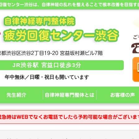
労回復センター渋谷は、自律神経の乱れを整えることで根本改善を目指す
都渋谷区渋谷2丁目19-20 宮益坂村瀬ビル7階
JR渋谷駅 宮益口徒歩3分
年中無休／日曜・祝日も開いています
先生紹介
自律神経専門整体とは
お客様の声
緊急時はWEBでなくお電話でしたら予約可能な場合がございま