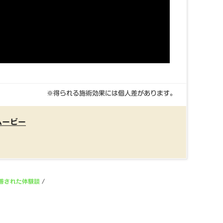
※得られる施術効果には個人差があります。
ムービー
善された体験談
/