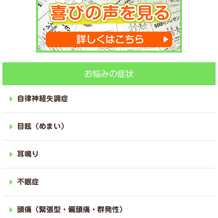
お悩みの症状
自律神経失調症
目眩（めまい）
耳鳴り
不眠症
頭痛（緊張型・偏頭痛・群発性）