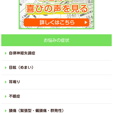
お悩みの症状
自律神経失調症
目眩（めまい）
耳鳴り
不眠症
頭痛（緊張型・偏頭痛・群発性）