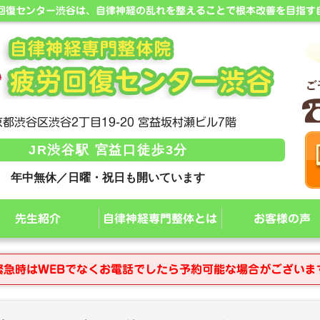
労回復センター渋谷は、自律神経の乱れを整えることで根本改善を目指す
都渋谷区渋谷2丁目19-20 宮益坂村瀬ビル7階
JR渋谷駅 宮益口徒歩3分
年中無休／日曜・祝日も開いています
先生紹介
自律神経専門整体とは
お客様の声
緊急時はWEBでなくお電話でしたら予約可能な場合がございま