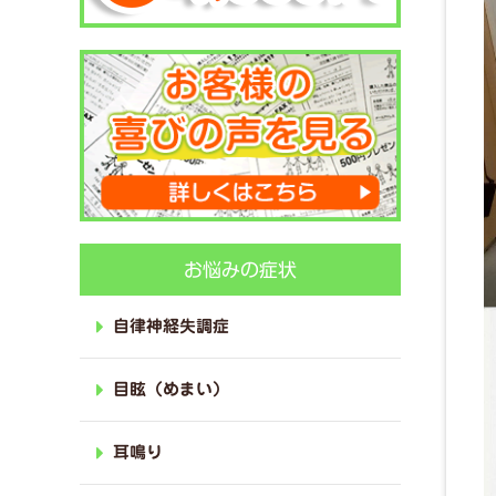
お悩みの症状
自律神経失調症
目眩（めまい）
耳鳴り