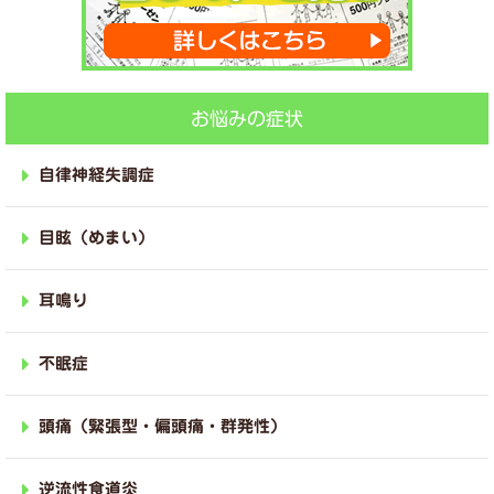
お悩みの症状
自律神経失調症
目眩（めまい）
耳鳴り
不眠症
頭痛（緊張型・偏頭痛・群発性）
逆流性食道炎