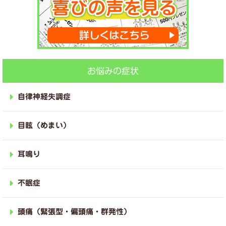
お悩みの症状
自律神経失調症
目眩（めまい）
耳鳴り
不眠症
頭痛（緊張型・偏頭痛・群発性）