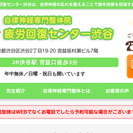
労回復センター渋谷は、自律神経の乱れを整えることで根本改善を目指す
都渋谷区渋谷2丁目19-20 宮益坂村瀬ビル7階
JR渋谷駅 宮益口徒歩3分
年中無休／日曜・祝日も開いています
先生紹介
自律神経専門整体とは
お客様の声
緊急時はWEBでなくお電話でしたら予約可能な場合がございま