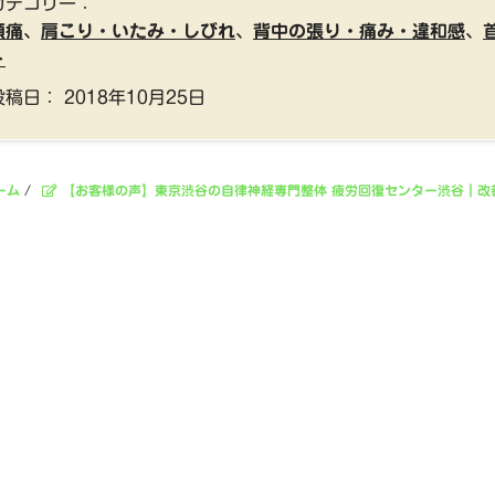
カテゴリー：
頭痛
、
肩こり・いたみ・しびれ
、
背中の張り・痛み・違和感
、
ト
投稿日：
2018年10月25日
ーム
/
【お客様の声】東京渋谷の自律神経専門整体 疲労回復センター渋谷｜改