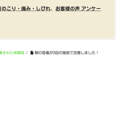
首のこり・痛み・しびれ
、
お客様の声 アンケー
善された体験談
/
朝の首痛が2回の施術で改善しました！