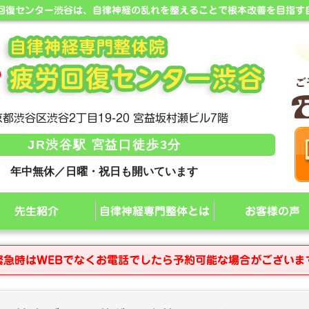
労回復センター渋谷は、自律神経の乱れを整えることで根本改善を目指す
都渋谷区渋谷2丁目19-20 宮益坂村瀬ビル7階
JR渋谷駅 宮益口徒歩3分
年中無休／日曜・祝日も開いています
先生紹介
自律神経専門整体とは
お客様の声
緊急時はWEBでなくお電話でしたら予約可能な場合がございま