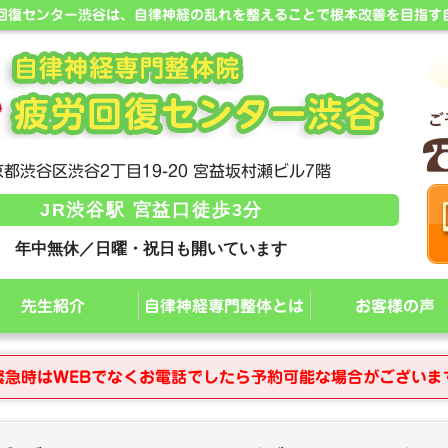
労回復センター渋谷は、自律神経の乱れを整えることで根本改善を目指す
都渋谷区渋谷2丁目19-20 宮益坂村瀬ビル7階
JR渋谷駅 宮益口徒歩3分
年中無休／日曜・祝日も開いています
先生紹介
自律神経専門整体とは
お客様の声
緊急時はWEBでなくお電話でしたら予約可能な場合がございま