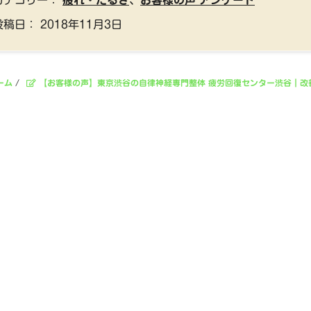
カテゴリー：
疲れ・だるさ
、
お客様の声 アンケート
投稿日：
2018年11月3日
ーム
/
【お客様の声】東京渋谷の自律神経専門整体 疲労回復センター渋谷｜改