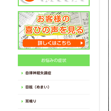
お悩みの症状
自律神経失調症
目眩（めまい）
耳鳴り