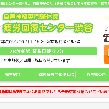
労回復センター渋谷は、自律神経の乱れを整えることで根本改善を目指す
都渋谷区渋谷2丁目19-20 宮益坂村瀬ビル7階
JR渋谷駅 宮益口徒歩3分
年中無休／日曜・祝日も開いています
先生紹介
自律神経専門整体とは
お客様の声
緊急時はWEBでなくお電話でしたら予約可能な場合がございま