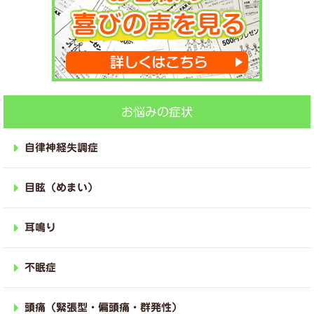
お悩みの症状
自律神経失調症
目眩（めまい）
耳鳴り
不眠症
頭痛（緊張型・偏頭痛・群発性）