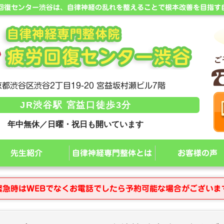
労回復センター渋谷は、自律神経の乱れを整えることで根本改善を目指す
都渋谷区渋谷2丁目19-20 宮益坂村瀬ビル7階
JR渋谷駅 宮益口徒歩3分
年中無休／日曜・祝日も開いています
先生紹介
自律神経専門整体とは
お客様の声
緊急時はWEBでなくお電話でしたら予約可能な場合がございま