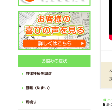
お悩みの症状
自律神経失調症
目眩（めまい）
ホ
耳鳴り
痛