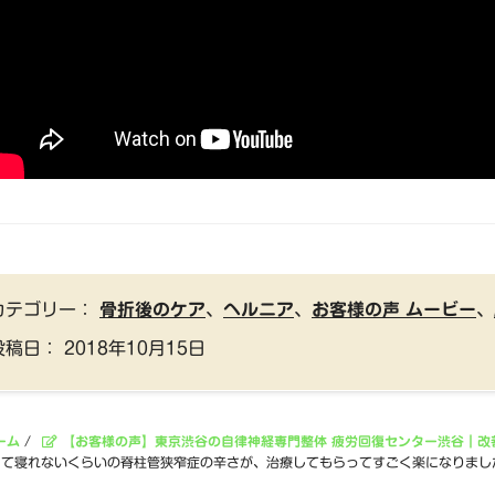
カテゴリー：
骨折後のケア
、
ヘルニア
、
お客様の声 ムービー
、
投稿日：
2018年10月15日
ーム
/
【お客様の声】東京渋谷の自律神経専門整体 疲労回復センター渋谷｜改
くて寝れないくらいの脊柱管狭窄症の辛さが、治療してもらってすごく楽になりまし