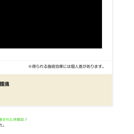
※得られる施術効果には個人差があります。
腰痛
善された体験談
/
た。