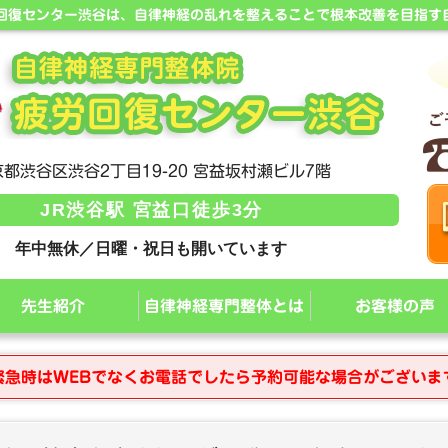
労回復センター渋谷は、自律神経の乱れを整えることで根本改善を目指す
都渋谷区渋谷2丁目19-20 宮益坂村瀬ビル7階
JR渋谷駅 宮益口徒歩3分
年中無休／日曜・祝日も開いています
先生紹介
自律神経専門整体とは
お客様の声
緊急時はWEBでなくお電話でしたら予約可能な場合がございま