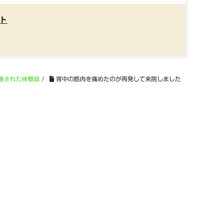
ト
善された体験談
/
背中の筋肉を痛めたのが再発して来院しました