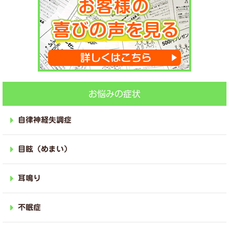
お悩みの症状
自律神経失調症
目眩（めまい）
耳鳴り
不眠症