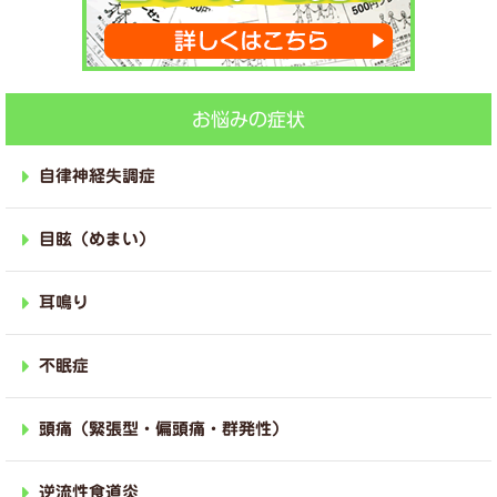
お悩みの症状
自律神経失調症
目眩（めまい）
耳鳴り
不眠症
頭痛（緊張型・偏頭痛・群発性）
逆流性食道炎