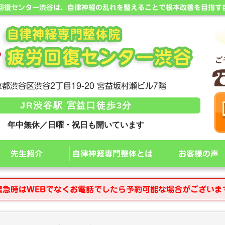
労回復センター渋谷は、自律神経の乱れを整えることで根本改善を目指す
都渋谷区渋谷2丁目19-20 宮益坂村瀬ビル7階
JR渋谷駅 宮益口徒歩3分
年中無休／日曜・祝日も開いています
先生紹介
自律神経専門整体とは
お客様の声
緊急時はWEBでなくお電話でしたら予約可能な場合がございま