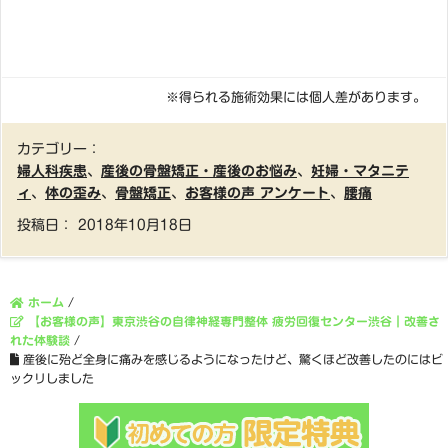
※得られる施術効果には個人差があります。
カテゴリー：
婦人科疾患
、
産後の骨盤矯正・産後のお悩み
、
妊婦・マタニテ
ィ
、
体の歪み
、
骨盤矯正
、
お客様の声 アンケート
、
腰痛
投稿日：
2018年10月18日
ホーム
/
【お客様の声】東京渋谷の自律神経専門整体 疲労回復センター渋谷｜改善さ
れた体験談
/
産後に殆ど全身に痛みを感じるようになったけど、驚くほど改善したのにはビ
ックリしました