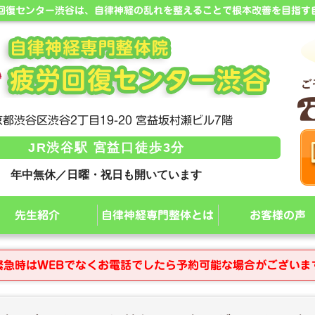
労回復センター渋谷は、自律神経の乱れを整えることで根本改善を目指す
都渋谷区渋谷2丁目19-20 宮益坂村瀬ビル7階
JR渋谷駅 宮益口徒歩3分
年中無休／日曜・祝日も開いています
先生紹介
自律神経専門整体とは
お客様の声
緊急時はWEBでなくお電話でしたら予約可能な場合がございま