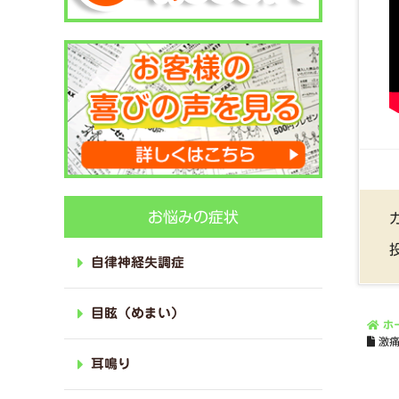
お悩みの症状
自律神経失調症
目眩（めまい）
ホ
激
耳鳴り