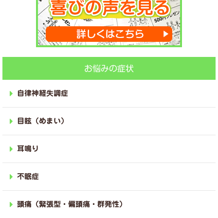
お悩みの症状
自律神経失調症
目眩（めまい）
耳鳴り
不眠症
頭痛（緊張型・偏頭痛・群発性）