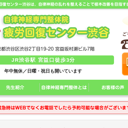
労回復センター渋谷は、自律神経の乱れを整えることで根本改善を目指す
都渋谷区渋谷2丁目19-20 宮益坂村瀬ビル7階
JR渋谷駅 宮益口徒歩3分
年中無休／日曜・祝日も開いています
先生紹介
自律神経専門整体とは
お客様の声
緊急時はWEBでなくお電話でしたら予約可能な場合がございま