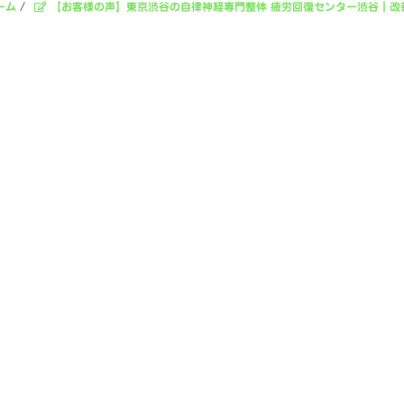
ーム
/
【お客様の声】東京渋谷の自律神経専門整体 疲労回復センター渋谷｜改