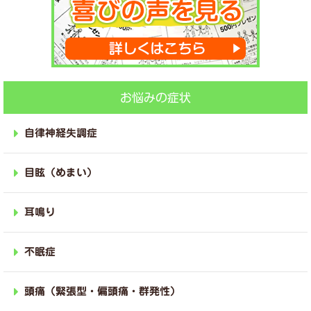
お悩みの症状
自律神経失調症
目眩（めまい）
耳鳴り
不眠症
頭痛（緊張型・偏頭痛・群発性）