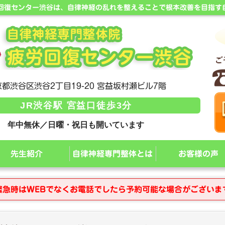
労回復センター渋谷は、自律神経の乱れを整えることで根本改善を目指す
都渋谷区渋谷2丁目19-20 宮益坂村瀬ビル7階
JR渋谷駅 宮益口徒歩3分
年中無休／日曜・祝日も開いています
先生紹介
自律神経専門整体とは
お客様の声
緊急時はWEBでなくお電話でしたら予約可能な場合がございま