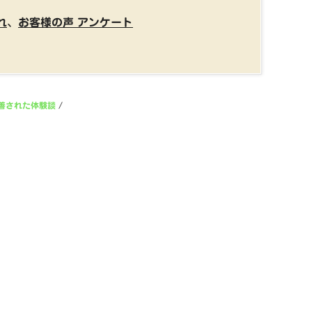
れ
、
お客様の声 アンケート
善された体験談
/