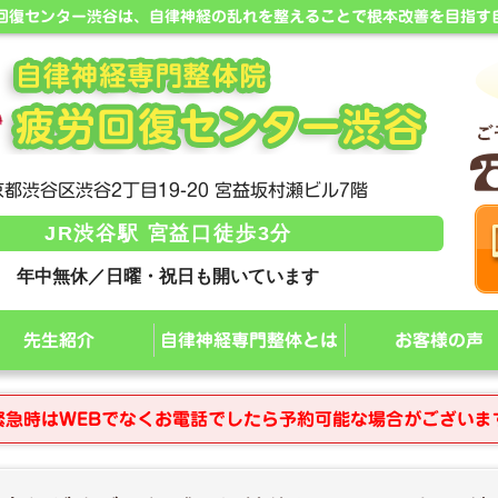
労回復センター渋谷は、自律神経の乱れを整えることで根本改善を目指す
都渋谷区渋谷2丁目19-20 宮益坂村瀬ビル7階
JR渋谷駅 宮益口徒歩3分
年中無休／日曜・祝日も開いています
先生紹介
自律神経専門整体とは
お客様の声
緊急時はWEBでなくお電話でしたら予約可能な場合がございま