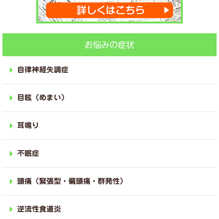
お悩みの症状
自律神経失調症
目眩（めまい）
耳鳴り
不眠症
頭痛（緊張型・偏頭痛・群発性）
逆流性食道炎