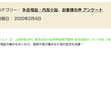
カテゴリー：
外反母趾・内反小趾
、
お客様の声 アンケート
投稿日：
2020年2月4日
ーム
/
【お客様の声】東京渋谷の自律神経専門整体 疲労回復センター渋谷｜改
反母趾の痛みもなくなり、猫背や首の痛みなど他の症状も改善！