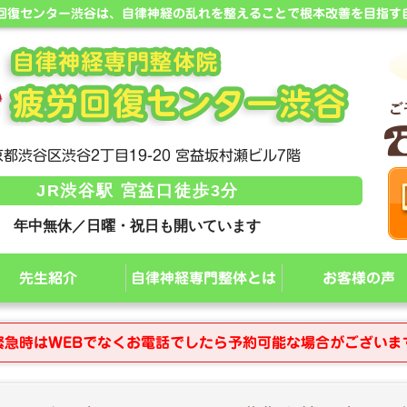
労回復センター渋谷は、自律神経の乱れを整えることで根本改善を目指す
都渋谷区渋谷2丁目19-20 宮益坂村瀬ビル7階
JR渋谷駅 宮益口徒歩3分
年中無休／日曜・祝日も開いています
先生紹介
自律神経専門整体とは
お客様の声
緊急時はWEBでなくお電話でしたら予約可能な場合がございま