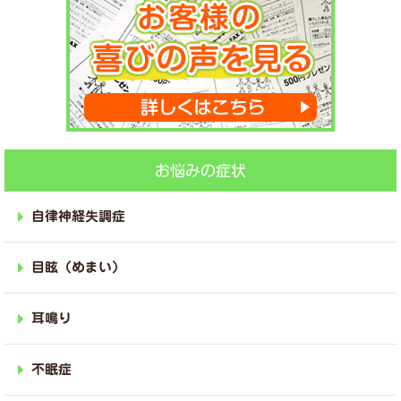
お悩みの症状
自律神経失調症
目眩（めまい）
耳鳴り
不眠症