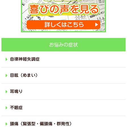
お悩みの症状
自律神経失調症
目眩（めまい）
耳鳴り
不眠症
頭痛（緊張型・偏頭痛・群発性）