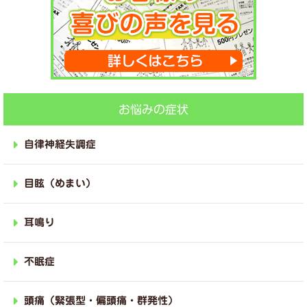
お悩みの症状
自律神経失調症
目眩（めまい）
耳鳴り
不眠症
頭痛（緊張型・偏頭痛・群発性）