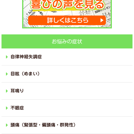
お悩みの症状
自律神経失調症
目眩（めまい）
耳鳴り
不眠症
頭痛（緊張型・偏頭痛・群発性）