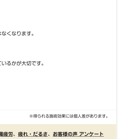
はなくなります。
ているかが大切です。
※得られる施術効果には個人差があります。
臓疲労
、
疲れ・だるさ
、
お客様の声 アンケート