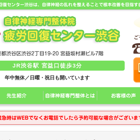
労回復センター渋谷は、自律神経の乱れを整えることで根本改善を目指す
都渋谷区渋谷2丁目19-20 宮益坂村瀬ビル7階
JR渋谷駅 宮益口徒歩3分
年中無休／日曜・祝日も開いています
先生紹介
自律神経専門整体とは
お客様の声
緊急時はWEBでなくお電話でしたら予約可能な場合がございま