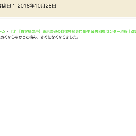
投稿日：
2018年10月28日
ーム
/
【お客様の声】東京渋谷の自律神経専門整体 疲労回復センター渋谷｜改
々良くならなかった痛み、すぐになくなりました。