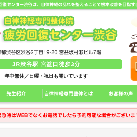
労回復センター渋谷は、自律神経の乱れを整えることで根本改善を目指す
都渋谷区渋谷2丁目19-20 宮益坂村瀬ビル7階
JR渋谷駅 宮益口徒歩3分
年中無休／日曜・祝日も開いています
先生紹介
自律神経専門整体とは
お客様の声
緊急時はWEBでなくお電話でしたら予約可能な場合がございま