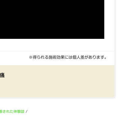
※得られる施術効果には個人差があります。
痛
善された体験談
/