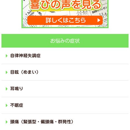
お悩みの症状
自律神経失調症
目眩（めまい）
耳鳴り
不眠症
頭痛（緊張型・偏頭痛・群発性）