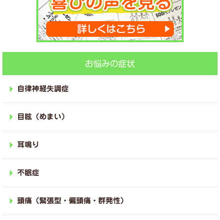
お悩みの症状
自律神経失調症
目眩（めまい）
耳鳴り
不眠症
頭痛（緊張型・偏頭痛・群発性）