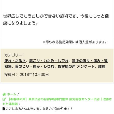
世界広しでもうちしかできない施術です、今後ももっと健
康になりましょう。
※得られる施術効果には個人差があります。
カテゴリー：
疲れ・だるさ
、
肩こり・いたみ・しびれ
、
背中の張り・痛み・違
和感
、
首のこり・痛み・しびれ
、
お客様の声 アンケート
、
腰痛
投稿日：
2018年10月30日
ホーム
/
【お客様の声】東京渋谷の自律神経専門整体 疲労回復センター渋谷｜改善さ
れた体験談
/
ここに来ると体本当に楽になるので助かります！