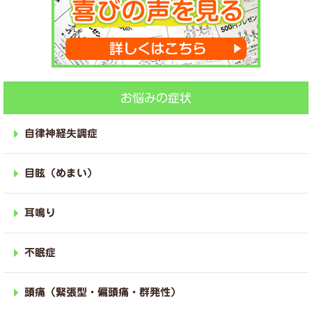
お悩みの症状
自律神経失調症
目眩（めまい）
耳鳴り
不眠症
頭痛（緊張型・偏頭痛・群発性）